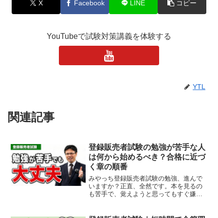
X
Facebook
LINE
コピー
YouTubeで試験対策講義を体験する
YTL
関連記事
登録販売者試験の勉強が苦手な人
は何から始めるべき？合格に近づ
く章の順番
みやっち登録販売者試験の勉強、進んで
いますか？正直、全然です。本を見るの
も苦手で、覚えようと思ってもすぐ嫌に
なります。みやっちそれは頭が悪いから
でも、才能がないからでもありません。
多くの場合、原因は「手順」です。手順