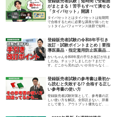
登録販売者試験｜短時間で全範囲
ですか、気合いとかではな...
がまとまる！苦手もすべて潰せる
「タイパセット」開講！
タイパセットとはタイパセットは短期間
で合格するために必要な講座が揃ったセ
ットタイムパフォーマンス抜群で短時間
で一気に試験重要ポイントをさらって、
苦手まで潰せる人気講座です。講座詳細
【講座時間】①3日間講座：約12時間②漢
登録販売者試験の令和8年手引き
方講座：約2.5時間...
改訂・試験ポイントまとめ｜要指
導医薬品・指定濫用防止医薬品は
要注意
かいちゃん令和8年度の手引き改訂が出ま
したね。チェックしましたか？まだで
す。どこから見ればいいか分からなく
て……。かいちゃんまずは全部を覚え直
そうとしなくて大丈夫です。特に試験に
狙われやすいのは、特定要指導医薬品と
登録販売者試験の参考書は最初か
指定濫用防止医薬品です。そ...
ら読むと失敗する!? 合格する正し
い参考書の使い方
登録販売者試験対策として、参考書の正
しい使い方を解説。全部読まない、辞書
として使う、アウトプット優先など、点
数に直結する勉強法を具体例とともに紹
介します。