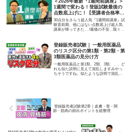
＜2026年最新『1週間前講座』＞
1週間で変わる！登販試験最後の
点数底上げに！【受講者合格率最
高91.4％、満足度98％超】
30点分をさらう超人気『1週間前講座』試
験直前期、他にはない点数底上げ超人気
講座が帰ってきた....!最後の不安...我々が
なんとかします！以下は実際に1週間前講
座を受けて2024年度に受験した方の合格
率です。全てのエリアで合格率80％を
登録販売者試験｜ 一般用医薬品
達...
のリスク区分の第1類・第2類・第
3類医薬品の見分け方
一般用医薬品と第1類、2類、3類、、、ど
れも似た説明に見えて混乱しますみやっ
ちそうですね。似たような説明で混乱す
ると思います。しかし違いは明確にある
ので、そこを今回解説していきます！あ
りがとうございます！問題をパッと解け
るようになりたいです...
登録販売者試験第2章｜皮膚・骨・関
節・筋肉の頻出ポイントを総整理