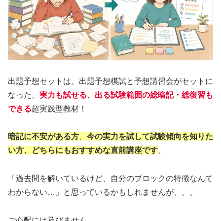
出題予想セットは、出題予想模試と予想講習会がセットに
なった、
実力も試せる、出る試験範囲の総暗記・総復習も
できる
超実践型教材！
暗記に不安がある方
、
今の実力を試して試験傾向を知りた
い方、どちらにもおすすめな直前講座です
。
「過去問を解いているけど、自分のブロックの特徴なんて
わからない…」と思っているかもしれませんが、、、
ご心配には及びません。